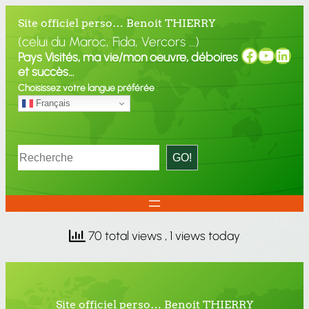
Site officiel perso… Benoit THIERRY
(celui du Maroc, Fida, Vercors …)
Faceboo
YouTu
Link
Pays Visités, ma vie/mon oeuvre, déboires
et succès…
Choisissez votre langue préférée
:
Français
Rechercher
GO!
70 total views
, 1 views today
Site officiel perso… Benoit THIERRY