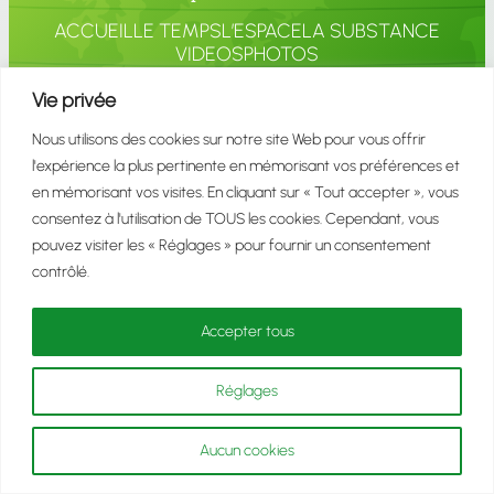
ACCUEIL
LE TEMPS
L’ESPACE
LA SUBSTANCE
VIDEOS
PHOTOS
Vie privée
Nous utilisons des cookies sur notre site Web pour vous offrir
Politique de
Mentions
Contact
l'expérience la plus pertinente en mémorisant vos préférences et
confidentialité
légales
en mémorisant vos visites. En cliquant sur « Tout accepter », vous
consentez à l'utilisation de TOUS les cookies. Cependant, vous
Copyright © 2023 Site officiel Benoit THIERRY
pouvez visiter les « Réglages » pour fournir un consentement
(celui du Maroc, Fida, Vercors)
contrôlé.
Accepter tous
Réglages
Aucun cookies