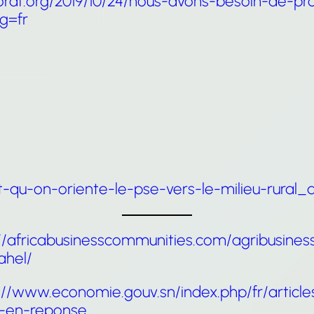
raf.org/2019/10/24/nous-avons-besoin-de-pro
g=fr
ut-qu-on-oriente-le-pse-vers-le-milieu-rural
//africabusinesscommunities.com/agribusiness
ahel/
://www.economie.gouv.sn/index.php/fr/articl
-en-reponse