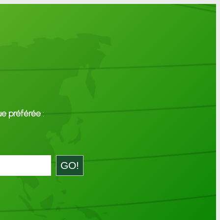
ue préférée
:
GO!