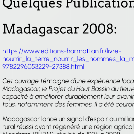
Quelques Publication
Madagascar 2008:
https://www.editions-harmattan.fr/livre-
nourrir_la_terre_nourrir_les_hommes_la
9782296053229-27388.html
Cet ouvrage témoigne d’une expérience local
Madagascar, le Projet du Haut Bassin du fleuv
capacité à améliorer durablement leur avenir g
tous, notamment des femmes. Il a été couronn
Madagascar lance un signal d’espoir au mill
rural
réussi
ayant régénéré une région agricol