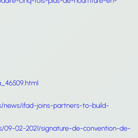
duire-cinq-fois-plus-de-nourriture-en-
_a_46509.html
/news/ifad-joins-partners-to-build-
es/09-02-2021/signature-de-convention-de-