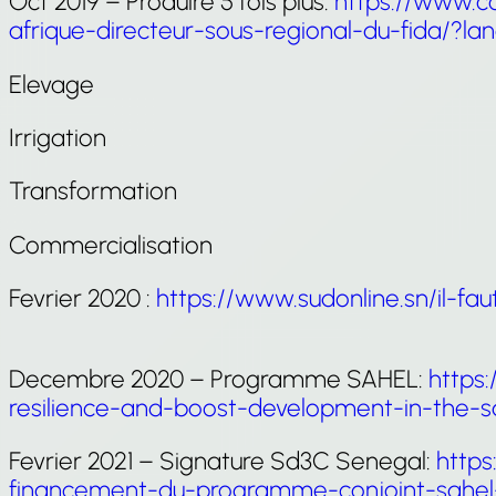
Oct 2019 – Produire 5 fois plus:
https://www.co
afrique-directeur-sous-regional-du-fida/?lan
Elevage
Irrigation
Transformation
Commercialisation
Fevrier 2020 :
https://www.sudonline.sn/il-fa
Decembre 2020 – Programme SAHEL:
https:
resilience-and-boost-development-in-the-s
Fevrier 2021 – Signature Sd3C Senegal:
https
financement-du-programme-conjoint-sahel