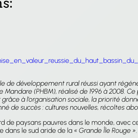
s:
_mise_en_valeur_reussie_du_haut_bassin_d
e de développement rural réussi ayant régénér
e Mandare (PHBM), réalisé de 1996 à 2008. Ce pr
râce à l’organisation sociale, la priorité donn
é de succès : cultures nouvelles, récoltes abo
iard de paysans pauvres dans le monde, avec 
e dans le sud aride de la
« Grande Île Rouge »