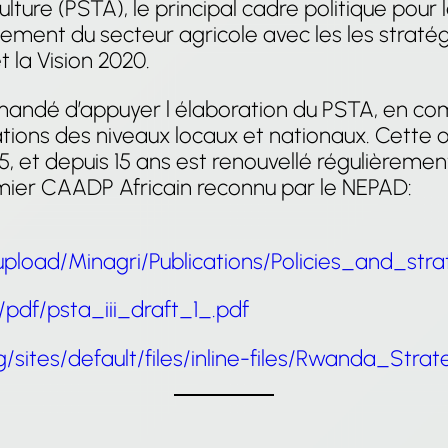
ulture (PSTA), le principal cadre politique po
pement du secteur agricole avec les les stra
 la Vision 2020.
emandé d’appuyer l élaboration du PSTA, en comb
ations des niveaux locaux et nationaux. Cette
, et depuis 15 ans est renouvellé régulièreme
remier CAADP Africain reconnu par le NEPAD:
_upload/Minagri/Publications/Policies_and_s
/pdf/psta_iii_draft_1_.pdf
sites/default/files/inline-files/Rwanda_Strat