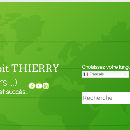
noit THIERRY
Choisissez votre lang
Français
rs …)
Facebook
YouTube
LinkedIn
et succès…
Rechercher