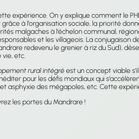
ette expérience. On y explique comment le PHBM
 grâce à l’organisation sociale, la priorité don
ités malgaches à l’échelon communal, régional
ponsables et les villageois. La conjugaison de
andrare redevenu le grenier à riz du Sud), dé
vie, etc.
ppement rural intégré
est un concept viable s’il
éditer pour les défis mondiaux qui s’accélèren
et asphyxie des mégapoles, etc. Cette expérien
rez les portes du Mandrare !