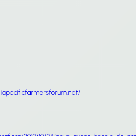
iapacificfarmersforum.net/