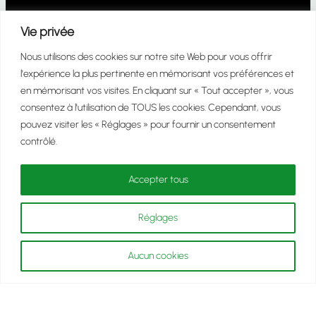
Vie privée
Nous utilisons des cookies sur notre site Web pour vous offrir
l'expérience la plus pertinente en mémorisant vos préférences et
en mémorisant vos visites. En cliquant sur « Tout accepter », vous
consentez à l'utilisation de TOUS les cookies. Cependant, vous
pouvez visiter les « Réglages » pour fournir un consentement
contrôlé.
162 total views
, 1 views today
Accepter tous
Réglages
Site officiel perso… Benoit THIERRY
Aucun cookies
ACCUEIL
LE TEMPS
L’ESPACE
LA SUBSTANCE
VIDEOS
PHOTOS