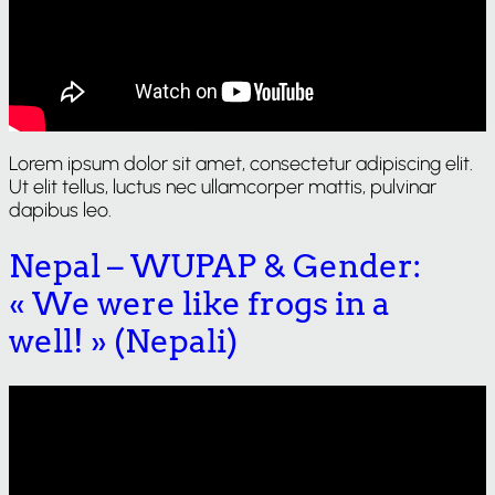
Lorem ipsum dolor sit amet, consectetur adipiscing elit.
Ut elit tellus, luctus nec ullamcorper mattis, pulvinar
dapibus leo.
Nepal – WUPAP & Gender:
« We were like frogs in a
well! » (Nepali)