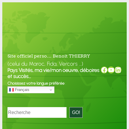
Site officiel perso… Benoit THIERRY
(celui du Maroc, Fida, Vercors …)
Faceboo
YouTu
Link
Pays Visités, ma vie/mon oeuvre, déboires
et succès…
Choisissez votre langue préférée
:
Français
Rechercher
GO!