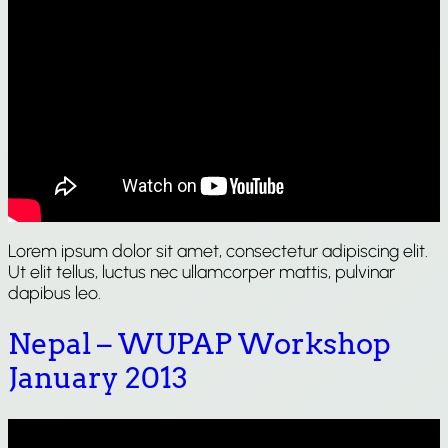
Lorem ipsum dolor sit amet, consectetur adipiscing elit.
Ut elit tellus, luctus nec ullamcorper mattis, pulvinar
dapibus leo.
Nepal – WUPAP Workshop
January 2013