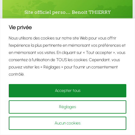
Site officiel perso… Benoit THIERRY
ACCUEIL
LE TEMPS
L’ESPACE
LA SUBSTANCE
Vie privée
VIDEOS
PHOTOS
Nous utilisons des cookies sur notre site Web pour vous offrir
l'expérience la plus pertinente en mémorisant vos préférences et
en mémorisant vos visites. En cliquant sur « Tout accepter », vous
Politique de
Mentions
Contact
consentez à l'utilisation de TOUS les cookies. Cependant, vous
confidentialité
légales
pouvez visiter les « Réglages » pour fournir un consentement
contrôlé.
Copyright © 2023 Site officiel Benoit THIERRY
(celui du Maroc, Fida, Vercors)
Accepter tous
Réglages
Aucun cookies