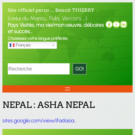
Site officiel perso… Benoit THIERRY
(celui du Maroc, Fida, Vercors …)
Faceboo
YouTu
Link
Pays Visités, ma vie/mon oeuvre, déboires
et succès…
Choisissez votre langue préférée
:
Français
Rechercher
GO!
NEPAL : ASHA NEPAL
sites.google.com/view/ifadasia…